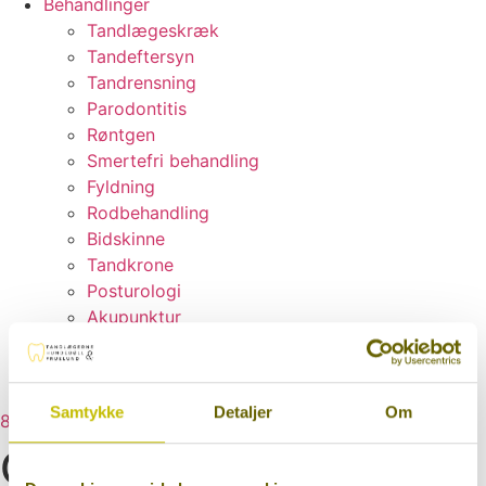
Behandlinger
Tandlægeskræk
Tandeftersyn
Tandrensning
Parodontitis
Røntgen
Smertefri behandling
Fyldning
Rodbehandling
Bidskinne
Tandkrone
Posturologi
Akupunktur
Bidfunktion
Henvisning
Kontakt os
Samtykke
Detaljer
Om
86463061
Our Blog