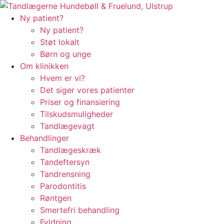
Videre
til
Ny patient?
indhold
Ny patient?
Støt lokalt
Børn og unge
Om klinikken
Hvem er vi?
Det siger vores patienter
Priser og finansiering
Tilskudsmuligheder
Tandlægevagt
Behandlinger
Tandlægeskræk
Tandeftersyn
Tandrensning
Parodontitis
Røntgen
Smertefri behandling
Fyldning