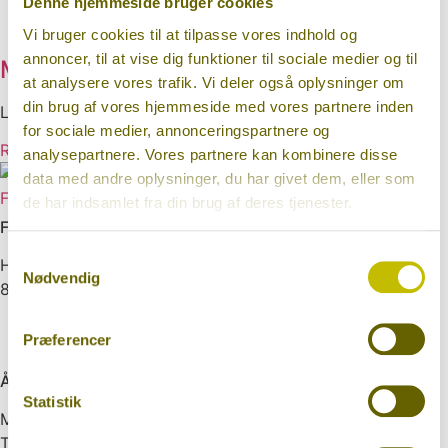
Denne hjemmeside bruger cookies
Vi bruger cookies til at tilpasse vores indhold og
annoncer, til at vise dig funktioner til sociale medier og til
Mere overskud og bedre søvn
at analysere vores trafik. Vi deler også oplysninger om
din brug af vores hjemmeside med vores partnere inden
Louise fik løst sine udfordringer med visdomstand
for sociale medier, annonceringspartnere og
Read More
analysepartnere. Vores partnere kan kombinere disse
data med andre oplysninger, du har givet dem, eller som
Facebook
Instagram
de har indsamlet fra din brug af deres tjenester.
Find os
Samtykkevalg
Hovedgaden 52
Nødvendig
8860 Ulstrup
info@jerestandlaege.dk
Præferencer
86463061
Åbningstider
Statistik
Mandag
Tirsdag