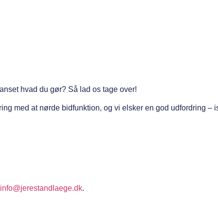
 uanset hvad du gør? Så lad os tage over!
g med at nørde bidfunktion, og vi elsker en god udfordring – isæ
info@jerestandlaege.dk
.