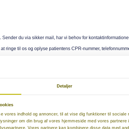
ender du via sikker mail, har vi behov for kontaktinformationer 
til at ringe til os og oplyse patientens CPR-nummer, telefonnum
e.
Detaljer
ookies
se vores indhold og annoncer, til at vise dig funktioner til sociale
r fortsat døjer med smerter, spændinger eller andre symptomer, se
oplysninger om din brug af vores hjemmeside med vores partnere i
dering og specialiseret behandling, der er skræddersyet til deres
ysepartnere. Vores partnere kan kombinere disse data med andr