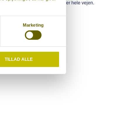
or, at de (og du) er i trygge hænder hele vejen.
Marketing
TILLAD ALLE