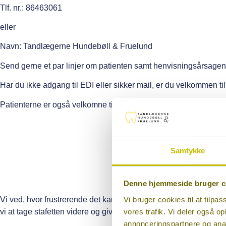
Tlf. nr.: 86463061
eller
Navn: Tandlægerne Hundebøll & Fruelund
Send gerne et par linjer om patienten samt henvisningsårsagen. S
Har du ikke adgang til EDI eller sikker mail, er du velkommen 
Patienterne er også velkomne til selv at tage kontakt til os direkt
Samtykke
Denne hjemmeside bruger c
Vi bruger cookies til at tilpas
Vi ved, hvor frustrerende det kan være at stå med en patient, de
vores trafik. Vi deler også 
vi at tage stafetten videre og give dine patienter en grundig vur
annonceringspartnere og anal