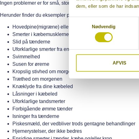
Ingen problemer er for små, store eller skæve – vi har set det mes
dem, eller som de har indsaml
Herunder finder du eksempler på typiske symptomer og problemsti
Samtykkevalg
Nødvendig
Hovedpine(migræne) eller nakkespændinger – især om 
Smerter i kæbemusklerne, ansigt eller ørerne
Slid på tænderne
Uforklarlige smerter fra en eller flere tænder (uden påvisel
Svimmelhed
AFVIS
Susen for ørerne
Kropslig stivhed om morgenen
Træthed om morgenen
Knæklyde fra dine kæbeled
Låsninger i kæbeled
Uforklarlige tandsmerter
Forbigående ømme tænder
Isninger fra tænderne
Piskesmæld, der vedbliver trods gentagne behandlinger
Hjernerystelser, der ikke bedres
Ensidige smerter i tænder, kæbe og/eller krop