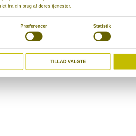
te og løst det meste. Henvis dine patienter til os, så sørger vi f
et fra din brug af deres tjenester.
llinger, hvor en henvisning til os kan gøre en forskel:
Præferencer
Statistik
morgenen
ig patologi)
TILLAD VALGTE